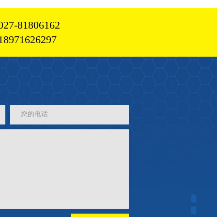
-81806162
971626297
您的电话