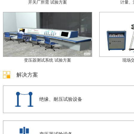
开关厂所需 试验方案
计量、
变压器测试系统 试验方案
现场
解决方案
绝缘、耐压试验设备