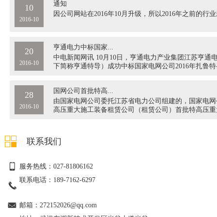
通知
10
因公司网站在2016年10月升级，所以2016年之前的行
2016-10
亨通电力中标国家...
20
中电新闻网讯 10月10日，亨通电力产业集团江苏亨通
2016-10
下简称亨通特导）成功中标国家电网公司2016年扎鲁特-青
国网公司首批特高...
28
由国家电网公司委托江苏省电力公司组建的，国家电网
2016-10
高压重大施工装备租赁公司（租赁公司）首批特高压重
联系我们
服务热线：027-81806162
联系电话：189-7162-6297
邮箱：272152026@qq.com